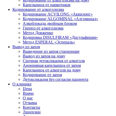
Кодирование от алкоголизма на дому
Капельница от наркотиков
Кодирование от алкоголизма
Кодирование ACVILONG «Аквилонг»
Кодирование ALGOMINAL «Алгоминал»
Алкоблокада двойным блоком
Гипноз от алкоголизма
Метод Довженко
Кодировка DISULFIRAM «Дисульфирам»
Метод ESPERAL «Эспераль»
Вывод из запоя
Выведение из запоя стационаре
Вывод из запоя на дому
Срочная детоксикация от алкоголя
Анонимная капельница от запоя
Капельница от алкоголя на дому
Кодирование от запоя
Детоксикация без согласия пациента
О клинике
Цена
Врачи
О нас
Отзывы
Контакты
Лицензии