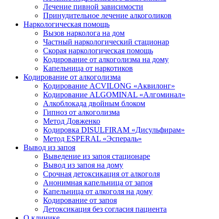
Лечение пивной зависимости
Принудительное лечение алкоголиков
Наркологическая помощь
Вызов нарколога на дом
Частный наркологический стационар
Скорая наркологическая помощь
Кодирование от алкоголизма на дому
Капельница от наркотиков
Кодирование от алкоголизма
Кодирование ACVILONG «Аквилонг»
Кодирование ALGOMINAL «Алгоминал»
Алкоблокада двойным блоком
Гипноз от алкоголизма
Метод Довженко
Кодировка DISULFIRAM «Дисульфирам»
Метод ESPERAL «Эспераль»
Вывод из запоя
Выведение из запоя стационаре
Вывод из запоя на дому
Срочная детоксикация от алкоголя
Анонимная капельница от запоя
Капельница от алкоголя на дому
Кодирование от запоя
Детоксикация без согласия пациента
О клинике