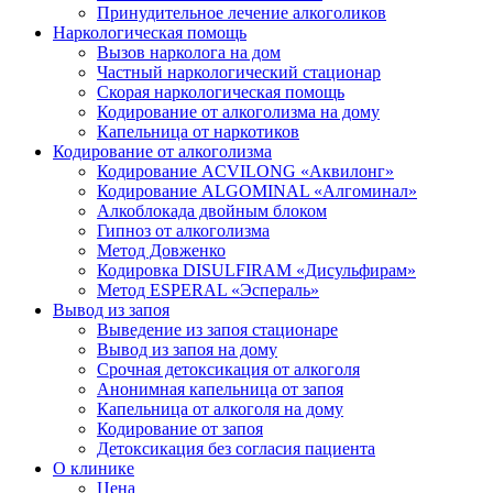
Принудительное лечение алкоголиков
Наркологическая помощь
Вызов нарколога на дом
Частный наркологический стационар
Скорая наркологическая помощь
Кодирование от алкоголизма на дому
Капельница от наркотиков
Кодирование от алкоголизма
Кодирование ACVILONG «Аквилонг»
Кодирование ALGOMINAL «Алгоминал»
Алкоблокада двойным блоком
Гипноз от алкоголизма
Метод Довженко
Кодировка DISULFIRAM «Дисульфирам»
Метод ESPERAL «Эспераль»
Вывод из запоя
Выведение из запоя стационаре
Вывод из запоя на дому
Срочная детоксикация от алкоголя
Анонимная капельница от запоя
Капельница от алкоголя на дому
Кодирование от запоя
Детоксикация без согласия пациента
О клинике
Цена