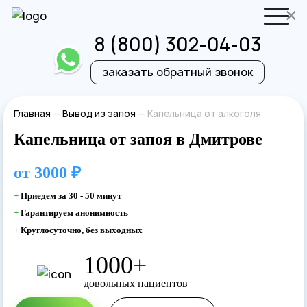
×
8 (800) 302-04-03
заказать обратный звонок
Отправить резюме
Запись на приём
Главная
—
Вывод из запоя
—
Капельница от алкоголя
Капельница от запоя в Дмитрове
Ваше имя
Ваше имя
от
3000 ₽
Ваша заявка
+
Приедем за 30 - 50 минут
+
Гарантируем анонимность
отправлена
Ваш телефон
+
Круглосуточно, без выходных
Ваш телефон
1000+
Наш врач свяжется с вами в самое
довольных пациентов
ближайшее время!