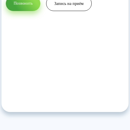
Позвонить
Запись на приём
Прикрепить файл
Запись на приём
Вернуться на главную
Отправить резюме
Нажимая кнопку 'Запись на приём' вы соглашаетесь
с
политикой конфеденциальности
данного сайта
Нажимая кнопку 'Отправить резюме' вы соглашаетесь
с
политикой конфеденциальности
данного сайта