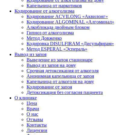
Кодирование от алкоголизма на дому
Капельница от наркотиков
Кодирование от алкоголизма
Кодирование ACVILONG «Аквилонг»
Кодирование ALGOMINAL «Алгоминал»
Алкоблокада двойным блоком
Гипноз от алкоголизма
Метод Довженко
Кодировка DISULFIRAM «Дисульфирам»
Метод ESPERAL «Эспераль»
Вывод из запоя
Выведение из запоя стационаре
Вывод из запоя на дому
Срочная детоксикация от алкоголя
Анонимная капельница от запоя
Капельница от алкоголя на дому
Кодирование от запоя
Детоксикация без согласия пациента
О клинике
Цена
Врачи
О нас
Отзывы
Контакты
Лицензии