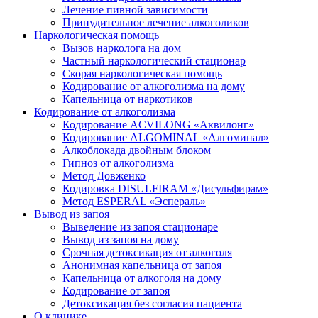
Лечение пивной зависимости
Принудительное лечение алкоголиков
Наркологическая помощь
Вызов нарколога на дом
Частный наркологический стационар
Скорая наркологическая помощь
Кодирование от алкоголизма на дому
Капельница от наркотиков
Кодирование от алкоголизма
Кодирование ACVILONG «Аквилонг»
Кодирование ALGOMINAL «Алгоминал»
Алкоблокада двойным блоком
Гипноз от алкоголизма
Метод Довженко
Кодировка DISULFIRAM «Дисульфирам»
Метод ESPERAL «Эспераль»
Вывод из запоя
Выведение из запоя стационаре
Вывод из запоя на дому
Срочная детоксикация от алкоголя
Анонимная капельница от запоя
Капельница от алкоголя на дому
Кодирование от запоя
Детоксикация без согласия пациента
О клинике