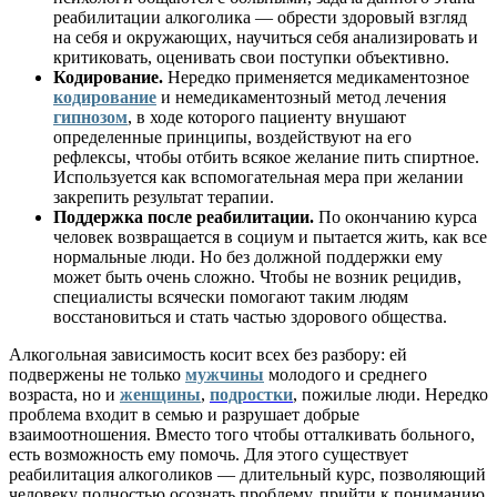
реабилитации алкоголика — обрести здоровый взгляд
на себя и окружающих, научиться себя анализировать и
критиковать, оценивать свои поступки объективно.
Кодирование.
Нередко применяется медикаментозное
кодирование
и немедикаментозный метод лечения
гипнозом
, в ходе которого пациенту внушают
определенные принципы, воздействуют на его
рефлексы, чтобы отбить всякое желание пить спиртное.
Используется как вспомогательная мера при желании
закрепить результат терапии.
Поддержка после реабилитации.
По окончанию курса
человек возвращается в социум и пытается жить, как все
нормальные люди. Но без должной поддержки ему
может быть очень сложно. Чтобы не возник рецидив,
специалисты всячески помогают таким людям
восстановиться и стать частью здорового общества.
Алкогольная зависимость косит всех без разбору: ей
подвержены не только
мужчины
молодого и среднего
возраста, но и
женщины
,
подростки
, пожилые люди. Нередко
проблема входит в семью и разрушает добрые
взаимоотношения. Вместо того чтобы отталкивать больного,
есть возможность ему помочь. Для этого существует
реабилитация алкоголиков — длительный курс, позволяющий
человеку полностью осознать проблему, прийти к пониманию