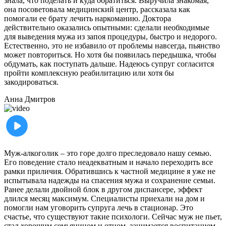
знала, что поделать и куда обратиться. Выручила знакомая,
она посоветовала медицинский центр, рассказала как
помогали ее брату лечить наркоманию. Доктора
действительно оказались опытными: сделали необходимые
для выведения мужа из запоя процедуры, быстро и недорого.
Естественно, это не избавило от проблемы навсегда, пьянство
может повториться. Но хотя бы появилась передышка, чтобы
обдумать, как поступать дальше. Надеюсь супруг согласится
пройти комплексную реабилитацию или хотя бы
закодироваться.
Анна
Дмитров
Муж-алкоголик – это горе долго преследовало нашу семью.
Его поведение стало неадекватным и начало переходить все
рамки приличия. Обратившись к частной медицине я уже не
испытывала надежды на спасения мужа и сохранение семьи.
Ранее делали двойной блок в другом диспансере, эффект
длился месяц максимум. Специалисты приехали на дом и
помогли нам уговорить супруга лечь в стационар. Это
счастье, что существуют такие психологи. Сейчас муж не пьет,
стал хорошим семьянином и отцом, занимается воспитанием