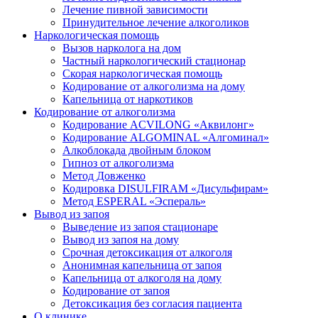
Лечение пивной зависимости
Принудительное лечение алкоголиков
Наркологическая помощь
Вызов нарколога на дом
Частный наркологический стационар
Скорая наркологическая помощь
Кодирование от алкоголизма на дому
Капельница от наркотиков
Кодирование от алкоголизма
Кодирование ACVILONG «Аквилонг»
Кодирование ALGOMINAL «Алгоминал»
Алкоблокада двойным блоком
Гипноз от алкоголизма
Метод Довженко
Кодировка DISULFIRAM «Дисульфирам»
Метод ESPERAL «Эспераль»
Вывод из запоя
Выведение из запоя стационаре
Вывод из запоя на дому
Срочная детоксикация от алкоголя
Анонимная капельница от запоя
Капельница от алкоголя на дому
Кодирование от запоя
Детоксикация без согласия пациента
О клинике