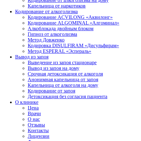
Кодирование от алкоголизма на дому
Капельница от наркотиков
Кодирование от алкоголизма
Кодирование ACVILONG «Аквилонг»
Кодирование ALGOMINAL «Алгоминал»
Алкоблокада двойным блоком
Гипноз от алкоголизма
Метод Довженко
Кодировка DISULFIRAM «Дисульфирам»
Метод ESPERAL «Эспераль»
Вывод из запоя
Выведение из запоя стационаре
Вывод из запоя на дому
Срочная детоксикация от алкоголя
Анонимная капельница от запоя
Капельница от алкоголя на дому
Кодирование от запоя
Детоксикация без согласия пациента
О клинике
Цена
Врачи
О нас
Отзывы
Контакты
Лицензии