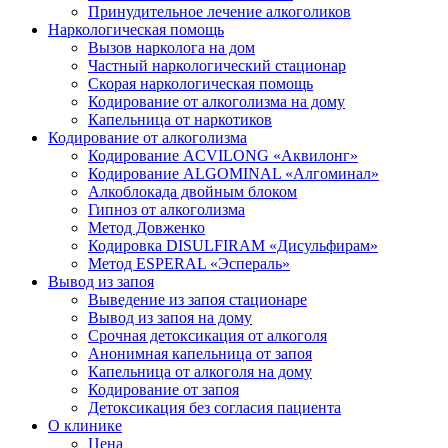
Принудительное лечение алкоголиков
Наркологическая помощь
Вызов нарколога на дом
Частный наркологический стационар
Скорая наркологическая помощь
Кодирование от алкоголизма на дому
Капельница от наркотиков
Кодирование от алкоголизма
Кодирование ACVILONG «Аквилонг»
Кодирование ALGOMINAL «Алгоминал»
Алкоблокада двойным блоком
Гипноз от алкоголизма
Метод Довженко
Кодировка DISULFIRAM «Дисульфирам»
Метод ESPERAL «Эспераль»
Вывод из запоя
Выведение из запоя стационаре
Вывод из запоя на дому
Срочная детоксикация от алкоголя
Анонимная капельница от запоя
Капельница от алкоголя на дому
Кодирование от запоя
Детоксикация без согласия пациента
О клинике
Цена