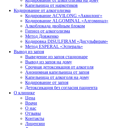
Кодирование от алкоголизма на дому
Капельница от наркотиков
Кодирование от алкоголизма
Кодирование ACVILONG «Аквилонг»
Кодирование ALGOMINAL «Алгоминал»
Алкоблокада двойным блоком
Гипноз от алкоголизма
Метод Довженко
Кодировка DISULFIRAM «Дисульфирам»
Метод ESPERAL «Эспераль»
Вывод из запоя
Выведение из запоя стационаре
Вывод из запоя на дому
Срочная детоксикация от алкоголя
Анонимная капельница от запоя
Капельница от алкоголя на дому
Кодирование от запоя
Детоксикация без согласия пациента
О клинике
Цена
Врачи
О нас
Отзывы
Контакты
Лицензии