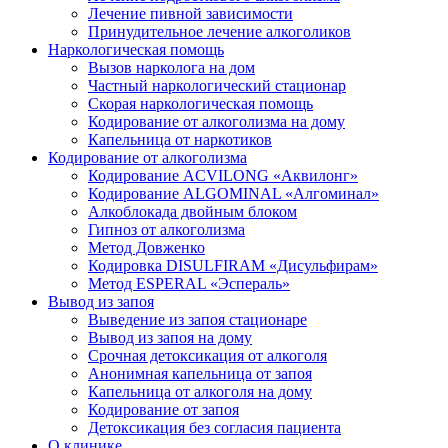
Лечение пивной зависимости
Принудительное лечение алкоголиков
Наркологическая помощь
Вызов нарколога на дом
Частный наркологический стационар
Скорая наркологическая помощь
Кодирование от алкоголизма на дому
Капельница от наркотиков
Кодирование от алкоголизма
Кодирование ACVILONG «Аквилонг»
Кодирование ALGOMINAL «Алгоминал»
Алкоблокада двойным блоком
Гипноз от алкоголизма
Метод Довженко
Кодировка DISULFIRAM «Дисульфирам»
Метод ESPERAL «Эспераль»
Вывод из запоя
Выведение из запоя стационаре
Вывод из запоя на дому
Срочная детоксикация от алкоголя
Анонимная капельница от запоя
Капельница от алкоголя на дому
Кодирование от запоя
Детоксикация без согласия пациента
О клинике