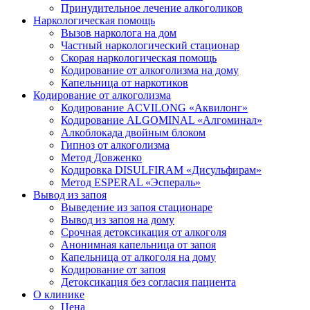
Принудительное лечение алкоголиков
Наркологическая помощь
Вызов нарколога на дом
Частный наркологический стационар
Скорая наркологическая помощь
Кодирование от алкоголизма на дому
Капельница от наркотиков
Кодирование от алкоголизма
Кодирование ACVILONG «Аквилонг»
Кодирование ALGOMINAL «Алгоминал»
Алкоблокада двойным блоком
Гипноз от алкоголизма
Метод Довженко
Кодировка DISULFIRAM «Дисульфирам»
Метод ESPERAL «Эспераль»
Вывод из запоя
Выведение из запоя стационаре
Вывод из запоя на дому
Срочная детоксикация от алкоголя
Анонимная капельница от запоя
Капельница от алкоголя на дому
Кодирование от запоя
Детоксикация без согласия пациента
О клинике
Цена