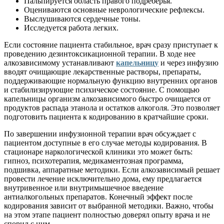
Пальпируется область правого подреберья.
Оцениваются основные неврологические рефлексы.
Выслушиваются сердечные тоны.
Исследуется работа легких.
Если состояние пациента стабильное, врач сразу приступает к
проведению дезинтоксикационной терапии. В ходе нее
алкозависимому устанавливают
капельницу
и через инфузию
вводят очищающие лекарственные растворы, препараты,
поддерживающие нормальную функцию внутренних органов
и стабилизирующие психическое состояние. С помощью
капельницы организм алкозависимого быстро очищается от
продуктов распада этанола и остатков алкоголя. Это позволяет
подготовить пациента к кодированию в кратчайшие сроки.
По завершении инфузионной терапии врач обсуждает с
пациентом доступные в его случае методы кодирования. В
стационаре наркологической клиники это может быть:
гипноз, психотерапия, медикаментозная программа,
подшивка, аппаратные методики. Если алкозависимый решает
провести лечение исключительно дома, ему предлагается
внутривенное или внутримышечное введение
антиалкогольных препаратов. Конечный эффект после
кодирования зависит от выбранной методики. Важно, чтобы
на этом этапе пациент полностью доверял опыту врача и не
спорил с ним.