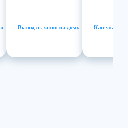
ия
Вывод из запоя на дому
Капельница 