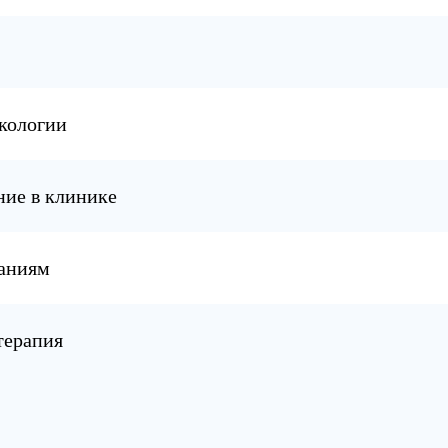
ркологии
ние в клинике
заниям
терапия