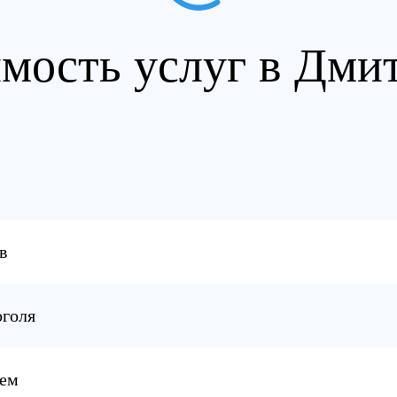
мость услуг в Дми
в
оголя
ием