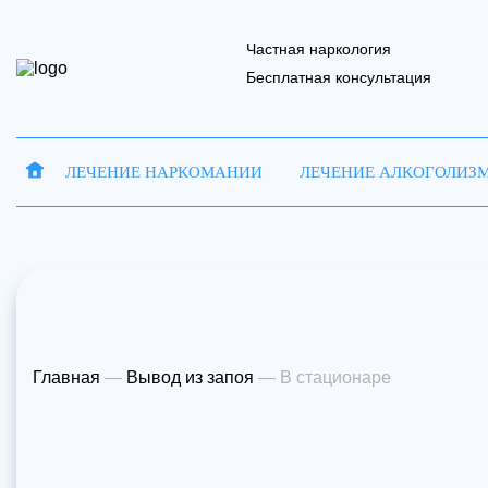
Частная наркология
Бесплатная консультация
ЛЕЧЕНИЕ НАРКОМАНИИ
ЛЕЧЕНИЕ АЛКОГОЛИЗ
Запись на 
Отправить
Ваше имя
Ваше имя
В
Главная
—
Вывод из запоя
—
В стационаре
Наш 