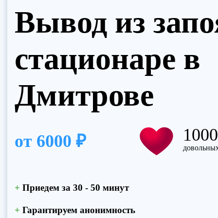
Вывод из запо
Прикрепить файл
Нажимая
Запись на приём
политик
Нажим
стационаре в
Отправить резюме
поли
Дмитрове
100
от
6000 ₽
довольных
+
Приедем за 30 - 50 минут
+
Гарантируем анонимность