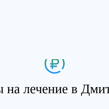
 на лечение в Дми
мости
о
о
о