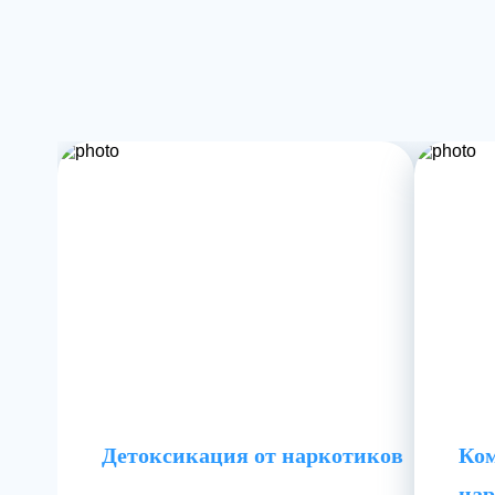
Детоксикация от наркотиков
Ком
нар
О лечении зависи