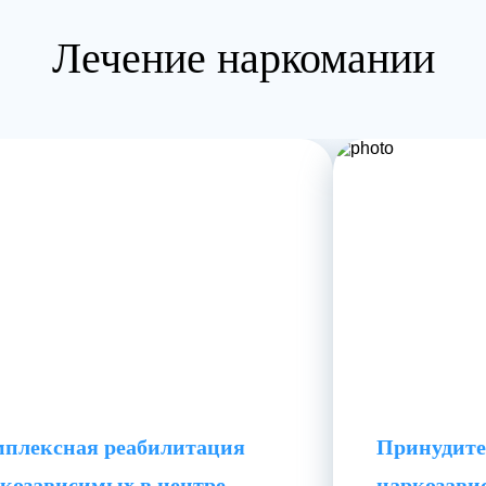
плексная реабилитация
Принудите
козависимых в центре
наркозав
мости