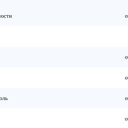
оль
о
о
о
манов
о
цию о стоимости оказываемых услуг только на своем сайте а 
елефону: 8 (800) 302-04-03.