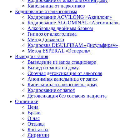
Кодирование от алкоголизма на дому
Капельница от наркотиков
Кодирование от алкоголизма
Кодирование ACVILONG «Аквилонг»
Кодирование ALGOMINAL «Алгоминал»
Алкоблокада двойным блоком
Гипноз от алкоголизма
Метод Довженко
Кодировка DISULFIRAM «Дисульфирам»
Метод ESPERAL «Эспераль»
Вывод из запоя
Выведение из запоя стационаре
Вывод из запоя на дому
Срочная детоксикация от алкоголя
Анонимная капельница от запоя
Капельница от алкоголя на дому
Кодирование от запоя
Детоксикация без согласия пациента
О клинике
Цена
Врачи
О нас
Отзывы
Контакты
Лицензии