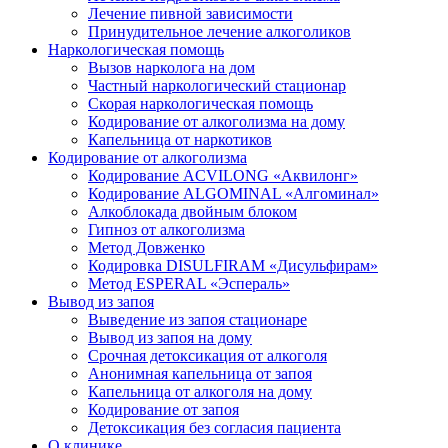
Лечение пивной зависимости
Принудительное лечение алкоголиков
Наркологическая помощь
Вызов нарколога на дом
Частный наркологический стационар
Скорая наркологическая помощь
Кодирование от алкоголизма на дому
Капельница от наркотиков
Кодирование от алкоголизма
Кодирование ACVILONG «Аквилонг»
Кодирование ALGOMINAL «Алгоминал»
Алкоблокада двойным блоком
Гипноз от алкоголизма
Метод Довженко
Кодировка DISULFIRAM «Дисульфирам»
Метод ESPERAL «Эспераль»
Вывод из запоя
Выведение из запоя стационаре
Вывод из запоя на дому
Срочная детоксикация от алкоголя
Анонимная капельница от запоя
Капельница от алкоголя на дому
Кодирование от запоя
Детоксикация без согласия пациента
О клинике