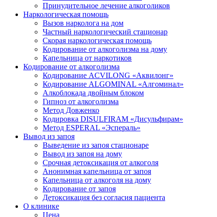
Принудительное лечение алкоголиков
Наркологическая помощь
Вызов нарколога на дом
Частный наркологический стационар
Скорая наркологическая помощь
Кодирование от алкоголизма на дому
Капельница от наркотиков
Кодирование от алкоголизма
Кодирование ACVILONG «Аквилонг»
Кодирование ALGOMINAL «Алгоминал»
Алкоблокада двойным блоком
Гипноз от алкоголизма
Метод Довженко
Кодировка DISULFIRAM «Дисульфирам»
Метод ESPERAL «Эспераль»
Вывод из запоя
Выведение из запоя стационаре
Вывод из запоя на дому
Срочная детоксикация от алкоголя
Анонимная капельница от запоя
Капельница от алкоголя на дому
Кодирование от запоя
Детоксикация без согласия пациента
О клинике
Цена